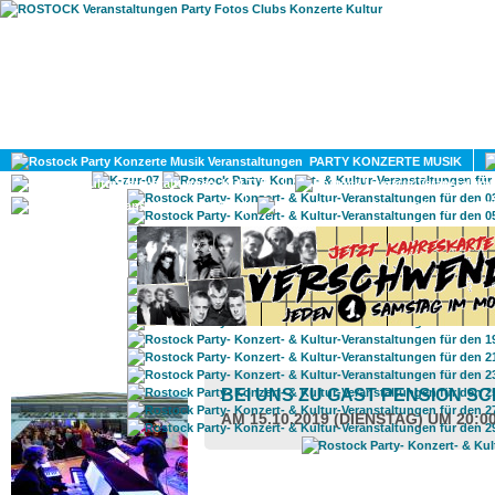
HOME
MAGAZIN
PARTY KONZERTE MUSIK
KULTUR
GAY
DIV
ROSTOCK TAGESTIPP
BEI UNS ZU GAST PENSION S
AM 15.10.2019 (DIENSTAG) UM 20:0