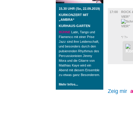
FILM
15.30 UHR (So, 22.09.2019)
17:00
ROCK &
KURKONZERT MIT
VIER"
„AMBRA“
KURHAUS-GARTEN
BÜHNE
Latin, Tango und
Flamenco mit einer Prise
*/ ?>
Jazz sind ihre Leidenschaft,
und besonders durch den
pulsierenden Rhythmus des
Percussionisten Jimmy
Mora und die Gitarre von
Matthias Kaye wird ein
Abend mit diesem Ensemble
zu etwas ganz Besonderem.
Mehr Infos...
Zeig mir
a