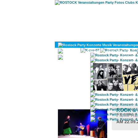
KULTUR
DIVERSES
ROSTOCK TAGESTIPP
ROCK & 
FILMPA
AM 22.09