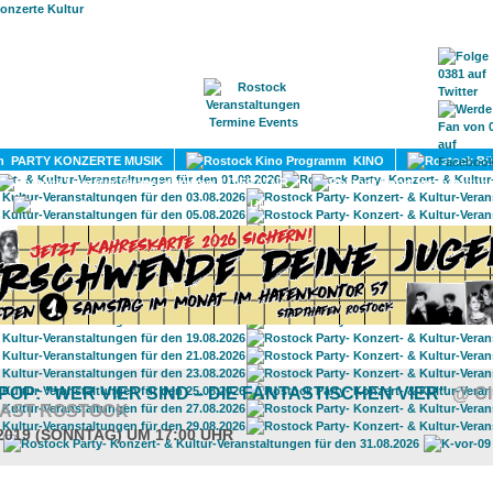
HOME
MAGAZIN
TERMINE
ADRESSEN
KONTA
PARTY KONZERTE MUSIK
KINO
LITERATUR
UMLAND
POP: "WER VIER SIND – DIE FANTASTISCHEN VIER"
@ C
LAST ROSTOCK
.2019 (SONNTAG) UM 17:00 UHR