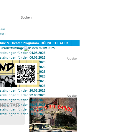
KT
BÜHNE THEATER
SPORT
GAY
Anzeige
Anzeige
INESTAR