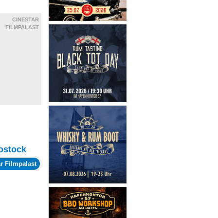
CINESTAR
FILMPALAST
ostock
r Filmpalast