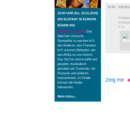
FILM
19:45
DIESE
10.00 UHR (Do, 25.01.2018)
Feelgoo
EIN ELEFANT IN EUROPA
Freunds
BÜHNE 602
*/ ?>
KINDER + ELTERN
Das
Märchen versucht,
Sympathie zu wecken fu?r
den Anderen, den Fremden,
fu?r unseren Elefanten, der
aus Afrika zu uns kommt.
Das Stu?ck wird erzählt und
gespielt, musikalisch
gestaltet mit Trommeln, mit
Posaune und anderen
Instrumenten. Im Finale
Zeig mir
a
können die Kinder
mitmachen.
Mehr Infos...