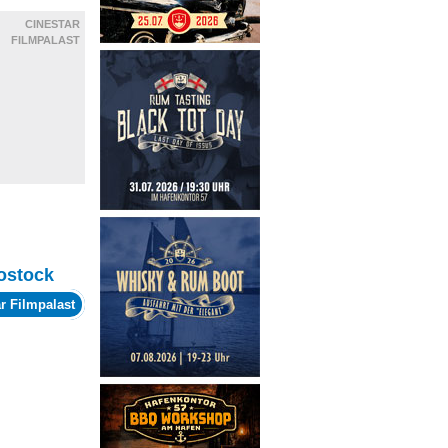
CINESTAR
FILMPALAST
ostock
r Filmpalast