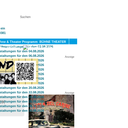
KT
BÜHNE THEATER
SPORT
GAY
Anzeige
Anzeige
CK