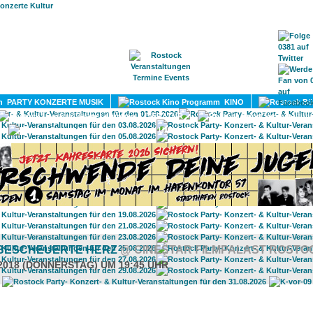
HOME
MAGAZIN
TERMINE
ADRESSEN
KONTA
PARTY KONZERTE MUSIK
KINO
LITERATUR
UMLAND
 BESCHEUERTE HERZ
@ CINESTAR FILMPALAST ROSTO
.2018 (DONNERSTAG) UM 19:45 UHR