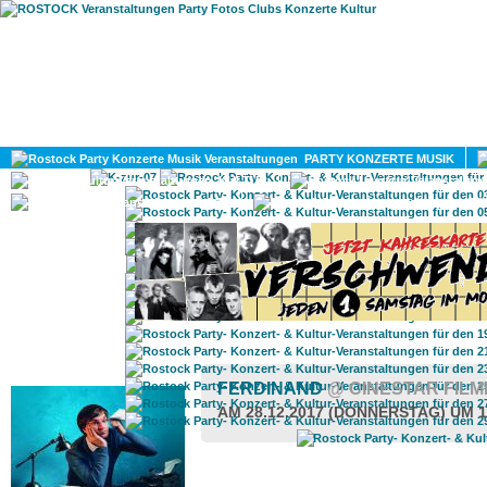
HOME
MAGAZIN
PARTY KONZERTE MUSIK
KULTUR
GAY
DIV
ROSTOCK TAGESTIPP
FERDINAND
@ CINESTAR FIL
AM 28.12.2017 (DONNERSTAG) UM 1