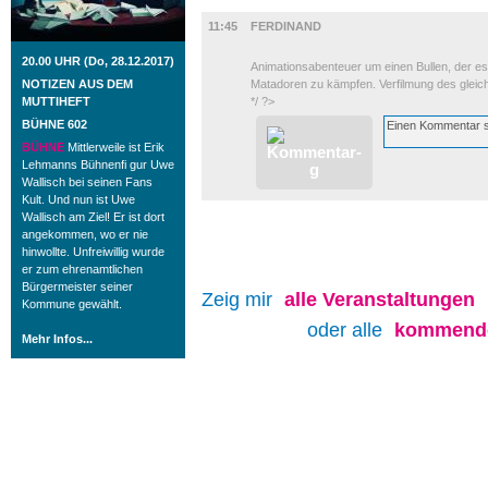
FILM
11:45
FERDINAND
20.00 UHR (Do, 28.12.2017)
Animationsabenteuer um einen Bullen, der es 
NOTIZEN AUS DEM
Matadoren zu kämpfen. Verfilmung des glei
MUTTIHEFT
*/ ?>
BÜHNE 602
BÜHNE
Mittlerweile ist Erik
Lehmanns Bühnenfi gur Uwe
Wallisch bei seinen Fans
Kult. Und nun ist Uwe
Wallisch am Ziel! Er ist dort
angekommen, wo er nie
hinwollte. Unfreiwillig wurde
er zum ehrenamtlichen
Bürgermeister seiner
Zeig mir
alle
Veranstaltungen
Kommune gewählt.
oder alle
kommende
Mehr Infos...