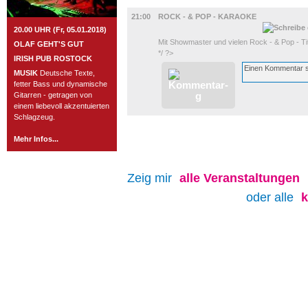
MUSIK
21:00
ROCK - & POP - KARAOKE
20.00 UHR (Fr, 05.01.2018)
Mit Showmaster und vielen Rock - & Pop - Ti
OLAF GEHT'S GUT
*/ ?>
IRISH PUB ROSTOCK
MUSIK
Deutsche Texte,
fetter Bass und dynamische
Gitarren - getragen von
einem liebevoll akzentuierten
Schlagzeug.
Mehr Infos...
Zeig mir
alle
Veranstaltungen
oder alle