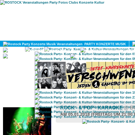
HOME
MAGAZIN
PARTY KONZERTE MUSIK
KULTUR
GAY
DIV
ROSTOCK TAGESTIPP
ROCK - & POP - KARAOKE
@ B
AM 05.01.2018 (FREITAG) UM 21:00