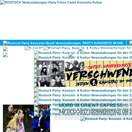
HOME
MAGAZIN
PARTY KONZERTE MUSIK
KULTUR
GAY
DIV
ROSTOCK TAGESTIPP
MORD IM ORIENT EXPRESS
@ 
AM 14.12.2017 (DONNERSTAG) UM 2