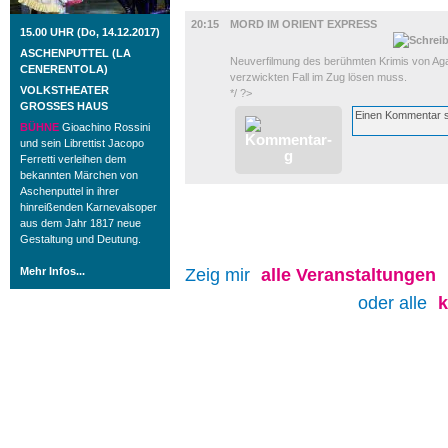
FILM
20:15
MORD IM ORIENT EXPRESS
15.00 UHR (Do, 14.12.2017)
ASCHENPUTTEL (LA
Neuverfilmung des berühmten Krimis von Agat
CENERENTOLA)
verzwickten Fall im Zug lösen muss.
VOLKSTHEATER
*/ ?>
GROSSES HAUS
BÜHNE
Gioachino Rossini
und sein Librettist Jacopo
Ferretti verleihen dem
bekannten Märchen von
Aschenputtel in ihrer
hinreißenden Karnevalsoper
aus dem Jahr 1817 neue
Gestaltung und Deutung.
Mehr Infos...
Zeig mir
alle
Veranstaltungen
oder alle