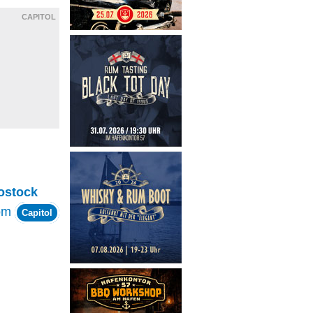
CAPITOL
ostock
om
Capitol