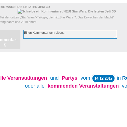
TAR WARS: DIE LETZTEN JEDI 3D
Teil der dritten „Star Wars“-Trilogie, die mit „Star Wars 7: Das Erwachen der Macht“
nfang nahm und 2019 endet.
lle
Veranstaltungen
und
Partys
vom
in
R
14.12.2017
oder alle
kommenden Veranstaltungen
v