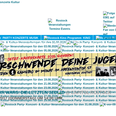
HOME
MAGAZIN
TERMINE
ADRESSEN
KONTA
PARTY KONZERTE MUSIK
KINO
LITERATUR
UMLAND
AR WARS: DIE LETZTEN JEDI 3D
@ CAPITOL ROSTOCK
.2017 (DONNERSTAG) UM 14:00 UHR