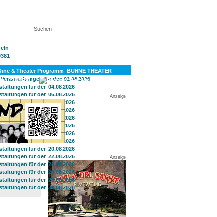
KT
BÜHNE THEATER
SPORT
GAY
Anzeige
Anzeige