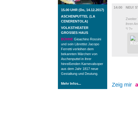
FILM
14:00
NEU! S
15.00 UHR (Do, 14.12.2017)
ASCHENPUTTEL (LA
Zweiter 
CENERENTOLA)
ihren A
VOLKSTHEATER
*/ ?>
GROSSES HAUS
BÜHNE
Gioachino Rossini
und sein Librettist Jacopo
Ferretti verleihen dem
bekannten Märchen von
Aschenputtel in ihrer
hinreißenden Karnevalsoper
aus dem Jahr 1817 neue
Gestaltung und Deutung.
Mehr Infos...
Zeig mir
a