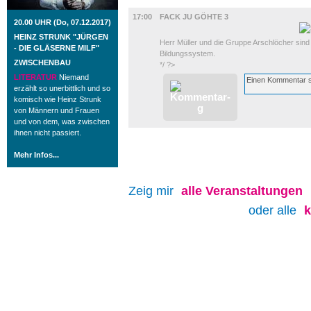
FILM
17:00
FACK JU GÖHTE 3
20.00 UHR (Do, 07.12.2017)
HEINZ STRUNK "JÜRGEN
Herr Müller und die Gruppe Arschlöcher sind
- DIE GLÄSERNE MILF"
Bildungssystem.
ZWISCHENBAU
*/ ?>
LITERATUR
Niemand
erzählt so unerbittlich und so
komisch wie Heinz Strunk
von Männern und Frauen
und von dem, was zwischen
ihnen nicht passiert.
Mehr Infos...
Zeig mir
alle
Veranstaltungen
oder alle