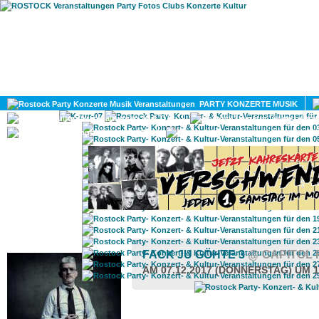
HOME
MAGAZIN
PARTY KONZERTE MUSIK
KULTUR
GAY
DIV
ROSTOCK TAGESTIPP
FACK JU GÖHTE 3
@ CAPITOL
AM 07.12.2017 (DONNERSTAG) UM 1