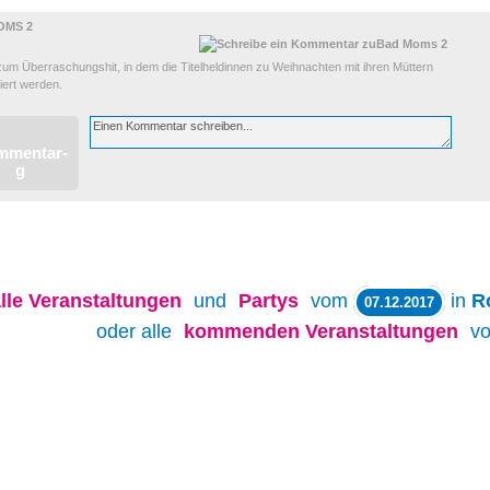
OMS 2
zum Überraschungshit, in dem die Titelheldinnen zu Weihnachten mit ihren Müttern
iert werden.
lle
Veranstaltungen
und
Partys
vom
in
R
07.12.2017
oder alle
kommenden Veranstaltungen
v