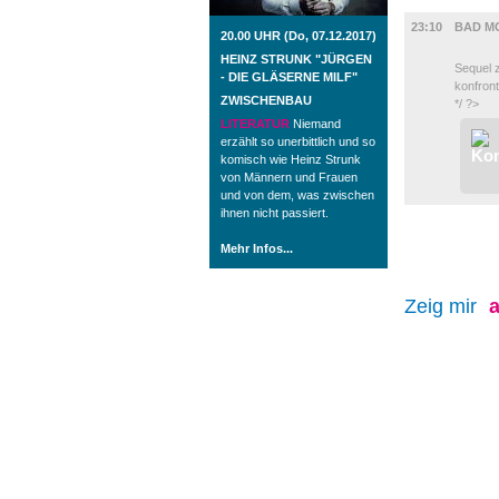
FILM
23:10
BAD M
20.00 UHR (Do, 07.12.2017)
HEINZ STRUNK "JÜRGEN
Sequel 
- DIE GLÄSERNE MILF"
konfront
ZWISCHENBAU
*/ ?>
LITERATUR
Niemand
erzählt so unerbittlich und so
komisch wie Heinz Strunk
von Männern und Frauen
und von dem, was zwischen
ihnen nicht passiert.
Mehr Infos...
Zeig mir
a