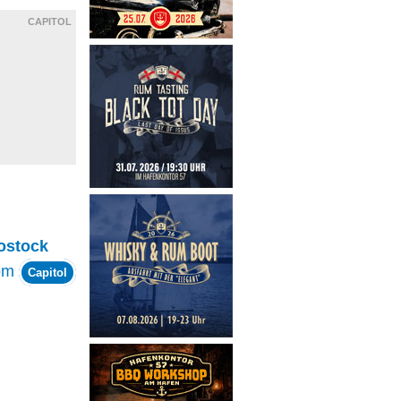
CAPITOL
ostock
om
Capitol