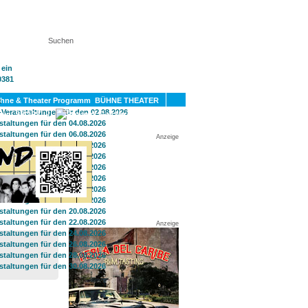
KT
BÜHNE THEATER
SPORT
GAY
Anzeige
Anzeige