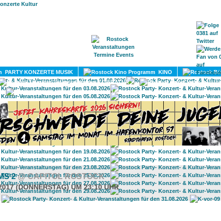
HOME
MAGAZIN
TERMINE
ADRESSEN
KONTA
PARTY KONZERTE MUSIK
KINO
LITERATUR
UMLAND
MS 2
@ CAPITOL ROSTOCK
.2017 (DONNERSTAG) UM 23:10 UHR