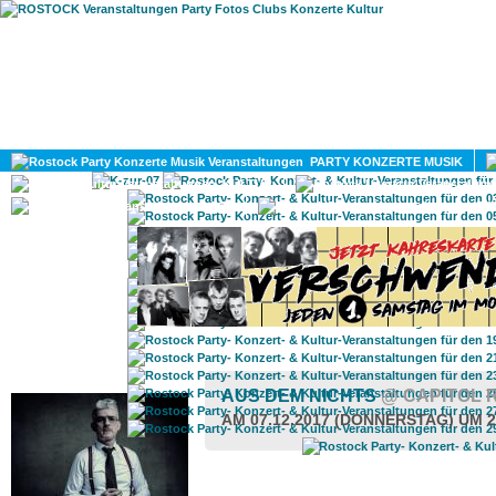
HOME
MAGAZIN
PARTY KONZERTE MUSIK
KULTUR
GAY
DIV
ROSTOCK TAGESTIPP
AUS DEM NICHTS
@ CAPITOL 
AM 07.12.2017 (DONNERSTAG) UM 2