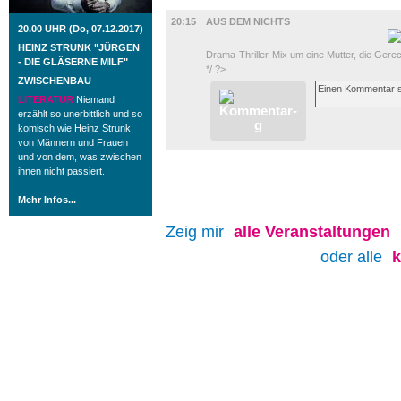
FILM
20:15
AUS DEM NICHTS
20.00 UHR (Do, 07.12.2017)
HEINZ STRUNK "JÜRGEN
Drama-Thriller-Mix um eine Mutter, die Gerech
- DIE GLÄSERNE MILF"
*/ ?>
ZWISCHENBAU
LITERATUR
Niemand
erzählt so unerbittlich und so
komisch wie Heinz Strunk
von Männern und Frauen
und von dem, was zwischen
ihnen nicht passiert.
Mehr Infos...
Zeig mir
alle
Veranstaltungen
oder alle