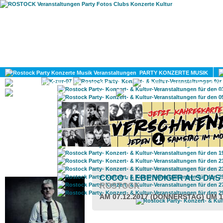
HOME
MAGAZIN
PARTY KONZERTE MUSIK
KULTUR
GAY
DIV
ROSTOCK TAGESTIPP
COCO - LEBENDIGER ALS DAS
ROSTOCK
AM 07.12.2017 (DONNERSTAG) UM 1