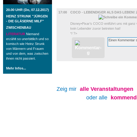
FILM
20.00 UHR (Do, 07.12.2017)
17:00
COCO - LEBENDIGER ALS DAS LEBEN! 
HEINZ STRUNK "JÜRGEN
- DIE GLÄSERNE MILF"
Disney•Pixar’s COCO entführt uns mit ganz v
ZWISCHENBAU
kein Lebender zuvor betreten hat!
*/ ?>
LITERATUR
Niemand
erzählt so unerbittlich und so
komisch wie Heinz Strunk
von Männern und Frauen
und von dem, was zwischen
ihnen nicht passiert.
Mehr Infos...
Zeig mir
alle
Veranstaltungen
oder alle
kommende