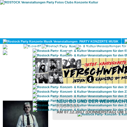
HOME
MAGAZIN
PARTY KONZERTE MUSIK
KULTUR
GAY
DIV
ROSTOCK TAGESTIPP
NEU! BO UND DER WEIHNAC
ROSTOCK
AM 07.12.2017 (DONNERSTAG) UM 1