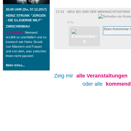
FILM
20.00 UHR (Do, 07.12.2017)
17:15
NEU! BO UND DER WEIHNACHTSSTERN
HEINZ STRUNK "JÜRGEN
- DIE GLÄSERNE MILF"
*/ ?>
ZWISCHENBAU
LITERATUR
Niemand
erzählt so unerbittlich und so
komisch wie Heinz Strunk
von Männern und Frauen
und von dem, was zwischen
ihnen nicht passiert.
Mehr Infos...
Zeig mir
alle
Veranstaltungen
oder alle
kommende