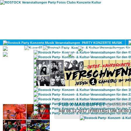
HOME
MAGAZIN
PARTY KONZERTE MUSIK
KULTUR
GAY
DIV
ROSTOCK TAGESTIPP
PUB X-MAS.BUFFET
@ IRISH 
AM 08.12.2017 (FREITAG) UM 18:00