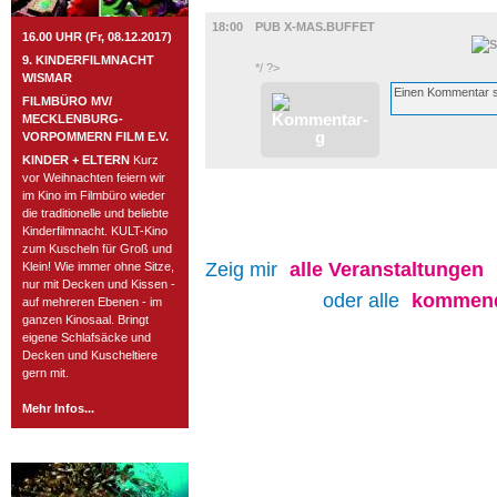
GASTRO
18:00
PUB X-MAS.BUFFET
16.00 UHR (Fr, 08.12.2017)
9. KINDERFILMNACHT
*/ ?>
WISMAR
FILMBÜRO MV/
MECKLENBURG-
VORPOMMERN FILM E.V.
KINDER + ELTERN
Kurz
vor Weihnachten feiern wir
im Kino im Filmbüro wieder
die traditionelle und beliebte
Kinderfilmnacht. KULT-Kino
zum Kuscheln für Groß und
Zeig mir
alle
Veranstaltungen
Klein! Wie immer ohne Sitze,
nur mit Decken und Kissen -
oder alle
kommend
auf mehreren Ebenen - im
ganzen Kinosaal. Bringt
eigene Schlafsäcke und
Decken und Kuscheltiere
gern mit.
Mehr Infos...
ROSTOCK TAGESTIPP