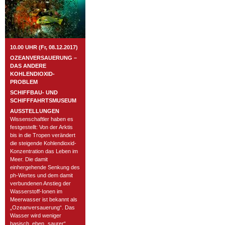
10.00 UHR (Fr, 08.12.2017)
OZEANVERSAUERUNG –
DAS ANDERE
KOHLENDIOXID-
PROBLEM
SCHIFFBAU- UND
SCHIFFFAHRTSMUSEUM
AUSSTELLUNGEN
Wissenschaftler haben es
festgestellt: Von der Arktis
bis in die Tropen verändert
die steigende Kohlendioxid-
Konzentration das Leben im
Meer. Die damit
einhergehende Senkung des
ph-Wertes und dem damit
verbundenen Anstieg der
Wasserstoff-Ionen im
Meerwasser ist bekannt als
„Ozeanversauerung“. Das
Wasser wird weniger
basisch, eben „saurer“.