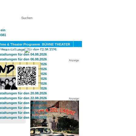
KT
BÜHNE THEATER
SPORT
GAY
Anzeige
Anzeige