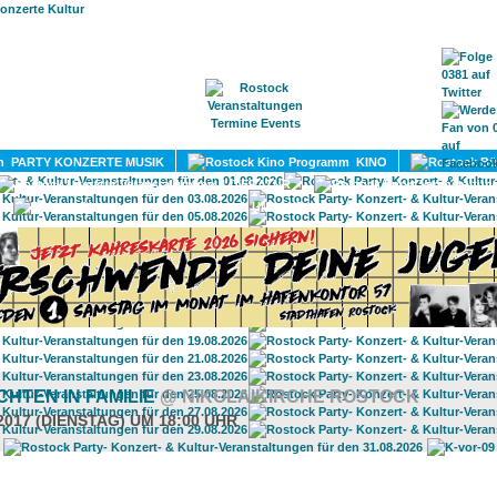
HOME
MAGAZIN
TERMINE
ADRESSEN
KONTA
PARTY KONZERTE MUSIK
KINO
LITERATUR
UMLAND
HTEN IN FAMILIE
@ NIKOLAIKIRCHE ROSTOCK
2017 (DIENSTAG) UM 18:00 UHR