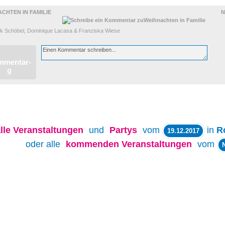
CHTEN IN FAMILIE
N
nk Schöbel, Dominique Lacasa & Franziska Wiese
lle
Veranstaltungen
und
Partys
vom
in
R
19.12.2017
oder alle
kommenden Veranstaltungen
vom