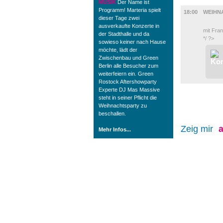
MUSIK
MUSIK
Der Name ist
Programm! Marteria spielt
18:00
WEIHNA
dieser Tage zwei
ausverkaufte Konzerte in
mit Fra
der Stadthalle und da
*/ ?>
sowieso keiner nach Hause
möchte, lädt der
Zwischenbau und Green
Berlin alle Besucher zum
weiterfeiern ein. Green
Rostock Aftershowparty
Experte DJ Mas Massive
steht in seiner Pflicht die
Weihnachtsparty zu
beschallen.
Zeig mir
a
Mehr Infos...