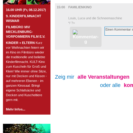
FILM
15:00
FAMILIENKINO
16.00 UHR (Fr, 08.12.2017)
9. KINDERFILMNACHT
Louis, Luca und die Schneemaschine
WISMAR
*/ ?>
FILMBÜRO MV/
MECKLENBURG-
VORPOMMERN FILM E.V.
KINDER + ELTERN
Kurz
vor Weihnachten feiern wir
im Kino im Filmbüro wieder
die traditionelle und beliebte
Kinderfilmnacht. KULT-Kino
zum Kuscheln für Groß und
Klein! Wie immer ohne Sitze,
Zeig mir
alle
Veranstaltungen
nur mit Decken und Kissen -
auf mehreren Ebenen - im
oder alle
kom
ganzen Kinosaal. Bringt
eigene Schlafsäcke und
Decken und Kuscheltiere
gern mit.
Mehr Infos...
ROSTOCK TAGESTIPP