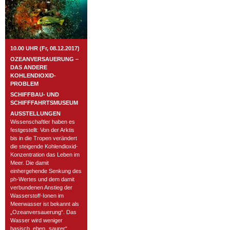
10.00 UHR (Fr, 08.12.2017)
OZEANVERSAUERUNG –
DAS ANDERE
KOHLENDIOXID-
PROBLEM
SCHIFFBAU- UND
SCHIFFFAHRTSMUSEUM
AUSSTELLUNGEN
Wissenschaftler haben es
festgestellt: Von der Arktis
bis in die Tropen verändert
die steigende Kohlendioxid-
Konzentration das Leben im
Meer. Die damit
einhergehende Senkung des
ph-Wertes und dem damit
verbundenen Anstieg der
Wasserstoff-Ionen im
Meerwasser ist bekannt als
„Ozeanversauerung“. Das
Wasser wird weniger
basisch, eben „saurer“.