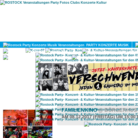
HOME
MAGAZIN
PARTY KONZERTE MUSIK
KULTUR
GAY
DIV
ROSTOCK TAGESTIPP
FAMILIENKINO
@ BÖRGERHUS
AM 08.12.2017 (FREITAG) UM 15:00