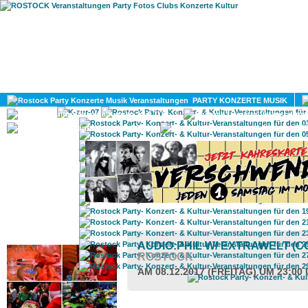
HOME
MAGAZIN
PARTY KONZERTE MUSIK
KULTUR
GAY
DIV
ROSTOCK TAGESTIPP
AUDIO:PHIL W/ EXTRAWELT (
ROSTOCK
AM 08.12.2017 (FREITAG) UM 23:00