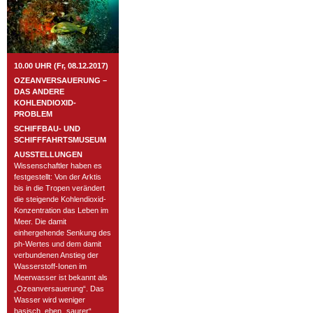
10.00 UHR (Fr, 08.12.2017)
OZEANVERSAUERUNG –
DAS ANDERE
KOHLENDIOXID-
PROBLEM
SCHIFFBAU- UND
SCHIFFFAHRTSMUSEUM
AUSSTELLUNGEN
Wissenschaftler haben es
festgestellt: Von der Arktis
bis in die Tropen verändert
die steigende Kohlendioxid-
Konzentration das Leben im
Meer. Die damit
einhergehende Senkung des
ph-Wertes und dem damit
verbundenen Anstieg der
Wasserstoff-Ionen im
Meerwasser ist bekannt als
„Ozeanversauerung“. Das
Wasser wird weniger
basisch, eben „saurer“.