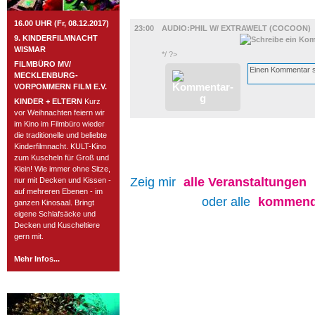
MUSIK
16.00 UHR (Fr, 08.12.2017)
23:00
AUDIO:PHIL W/ EXTRAWELT (COCOON)
9. KINDERFILMNACHT
WISMAR
*/ ?>
FILMBÜRO MV/
MECKLENBURG-
VORPOMMERN FILM E.V.
KINDER + ELTERN
Kurz
vor Weihnachten feiern wir
im Kino im Filmbüro wieder
die traditionelle und beliebte
Kinderfilmnacht. KULT-Kino
zum Kuscheln für Groß und
Klein! Wie immer ohne Sitze,
Zeig mir
alle
Veranstaltungen
nur mit Decken und Kissen -
auf mehreren Ebenen - im
oder alle
kommende
ganzen Kinosaal. Bringt
eigene Schlafsäcke und
Decken und Kuscheltiere
gern mit.
Mehr Infos...
ROSTOCK TAGESTIPP