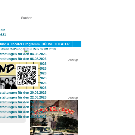
KT
BÜHNE THEATER
SPORT
GAY
Anzeige
Anzeige