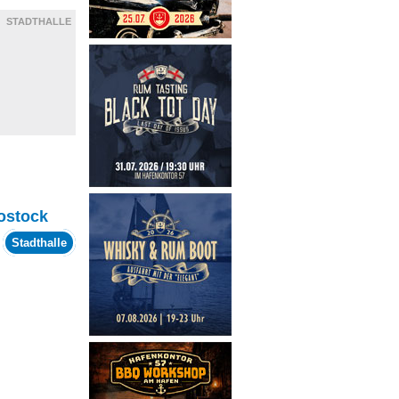
STADTHALLE
ostock
m
Stadthalle