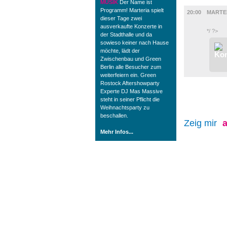
MUSIK
MUSIK
Der Name ist
Programm! Marteria spielt
20:00
MARTE
dieser Tage zwei
ausverkaufte Konzerte in
*/ ?>
der Stadthalle und da
sowieso keiner nach Hause
möchte, lädt der
Zwischenbau und Green
Berlin alle Besucher zum
weiterfeiern ein. Green
Rostock Aftershowparty
Experte DJ Mas Massive
steht in seiner Pflicht die
Weihnachtsparty zu
beschallen.
Zeig mir
a
Mehr Infos...