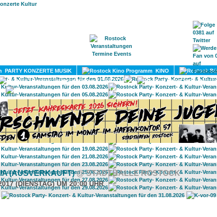
HOME
MAGAZIN
TERMINE
ADRESSEN
KONTA
PARTY KONZERTE MUSIK
KINO
LITERATUR
UMLAND
IA (AUSVERKAUFT)
@ STADTHALLE ROSTOCK
2017 (DIENSTAG) UM 20:00 UHR