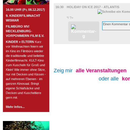
BÜHNE
16:30
HOLIDAY ON ICE 2017 - ATLANTIS
16.00 UHR (Fr, 08.12.2017)
9. KINDERFILMNACHT
*/ ?>
WISMAR
FILMBÜRO MV/
MECKLENBURG-
VORPOMMERN FILM E.V.
KINDER + ELTERN
Kurz
vor Weihnachten feiern wir
im Kino im Filmbüro wieder
die traditionelle und beliebte
Kinderfilmnacht. KULT-Kino
zum Kuscheln für Groß und
Zeig mir
alle
Veranstaltungen
Klein! Wie immer ohne Sitze,
nur mit Decken und Kissen -
oder alle
ko
auf mehreren Ebenen - im
ganzen Kinosaal. Bringt
eigene Schlafsäcke und
Decken und Kuscheltiere
gern mit.
Mehr Infos...
ROSTOCK TAGESTIPP