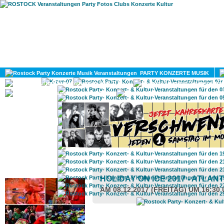
HOME
MAGAZIN
PARTY KONZERTE MUSIK
KULTUR
GAY
DIV
ROSTOCK TAGESTIPP
HOLIDAY ON ICE 2017 - ATLAN
AM 08.12.2017 (FREITAG) UM 16:30