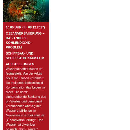
10.00 UHR (Fr, 08.12.2017)
OZEANVERSAUERUNG –
DAS ANDERE
KOHLENDIOXID-
PROBLEM
SCHIFFBAU- UND
SCHIFFFAHRTSMUSEUM
AUSSTELLUNGEN
Wissenschaftler haben es
festgestellt: Von der Arktis
bis in die Tropen verändert
die steigende Kohlendioxid-
Konzentration das Leben im
Meer. Die damit
einhergehende Senkung des
ph-Wertes und dem damit
verbundenen Anstieg der
Wasserstoff-Ionen im
Meerwasser ist bekannt als
„Ozeanversauerung“. Das
Wasser wird weniger
basisch, eben „saurer“.