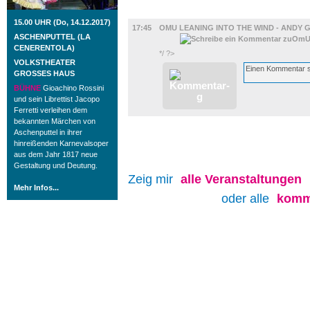
FILM
15.00 UHR (Do, 14.12.2017)
17:45
OMU LEANING INTO THE WIND - ANDY
ASCHENPUTTEL (LA
CENERENTOLA)
*/ ?>
VOLKSTHEATER
GROSSES HAUS
BÜHNE
Gioachino Rossini
und sein Librettist Jacopo
Ferretti verleihen dem
bekannten Märchen von
Aschenputtel in ihrer
hinreißenden Karnevalsoper
aus dem Jahr 1817 neue
Gestaltung und Deutung.
Zeig mir
alle
Veranstaltungen
Mehr Infos...
oder alle
komm