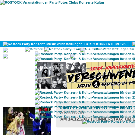
HOME
MAGAZIN
PARTY KONZERTE MUSIK
KULTUR
GAY
DIV
ROSTOCK TAGESTIPP
OMU LEANING INTO THE WIND
ROSTOCK
AM 14.12.2017 (DONNERSTAG) UM 1