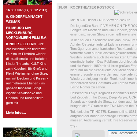
MUSIK
18:00
ROCKTHEATER ROSTOCK
16.00 UHR (Fr, 08.12.2017)
9. KINDERFILMNACHT
Mit ROCK-Dinner / Nur Show ab 20:30 h
WISMAR
Die legendäre Band FIVE MEN ON THE ROC
FILMBÜRO MV/
Sänger Jim Morrison und Jimi Hendrix, gehe
MECKLENBURG-
einer ganz neuen Show in die heiß erwartet
VORPOMMERN FILM E.V.
In der neuen Geschichte reist das Publikum z
KINDER + ELTERN
Kurz
Auf der Ostseite faulenzt Lally in seinem run
Tonträger von amerikanischen Rockbands un
vor Weihnachten feiern wir
verfilmte nicht nur die idiotisch gescheitert
im Kino im Filmbüro wieder
Westen, sondern auch die verrückten Umstän
die traditionelle und beliebte
gegründet haben. Das Publikum durchlebt als
Kinderfilmnacht. KULT-Kino
und die Wende 1989 mit all ihren großen Em
zum Kuscheln für Groß und
nicht nur an die Sehnsüchte der Menschen v
Klein! Wie immer ohne Sitze,
erinnert, sondern es werden auch die tiefen
nur mit Decken und Kissen -
Wiedervereinigung mit der Rockmusik innerhal
Nebenrollen sind Gaststars wie Teresa Weiß
auf mehreren Ebenen - im
Bernd Römer zu sehen.
ganzen Kinosaal. Bringt
eigene Schlafsäcke und
Passend zu Lallys illegalen Plattendeals füh
Led Zeppelin, The Doors, Deep Purple, CCR,
Decken und Kuscheltiere
Soundtrack durch die Show, sondern auch 
gern mit.
bringen die E-Gitarren der Five Men on the
Telefonische TRIHOTEL-Kartenhotline: 0381 / 
Mehr Infos...
aufgrund der hohen Nachfrage Eintrittskart
müssen. Anderweitig verfällt Ihre Reservieru
ROSTOCK TAGESTIPP
*/ ?>