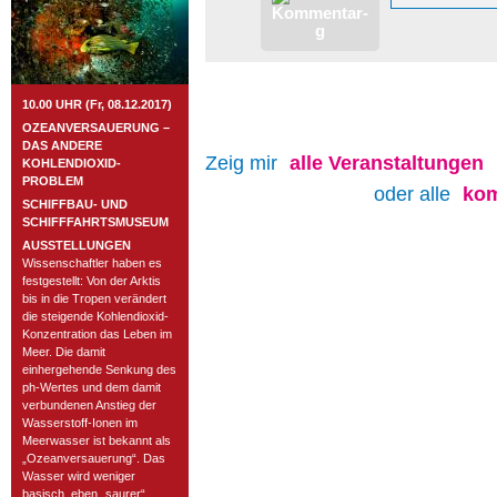
10.00 UHR (Fr, 08.12.2017)
OZEANVERSAUERUNG –
DAS ANDERE
Zeig mir
alle
Veranstaltungen
KOHLENDIOXID-
PROBLEM
oder alle
kom
SCHIFFBAU- UND
SCHIFFFAHRTSMUSEUM
AUSSTELLUNGEN
Wissenschaftler haben es
festgestellt: Von der Arktis
bis in die Tropen verändert
die steigende Kohlendioxid-
Konzentration das Leben im
Meer. Die damit
einhergehende Senkung des
ph-Wertes und dem damit
verbundenen Anstieg der
Wasserstoff-Ionen im
Meerwasser ist bekannt als
„Ozeanversauerung“. Das
Wasser wird weniger
basisch, eben „saurer“.