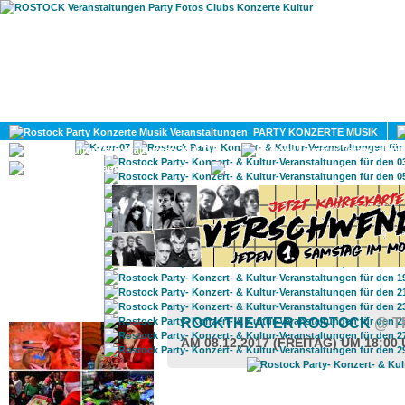
HOME
MAGAZIN
PARTY KONZERTE MUSIK
KULTUR
GAY
DIV
ROSTOCK TAGESTIPP
ROCKTHEATER ROSTOCK
@ T
AM 08.12.2017 (FREITAG) UM 18:00