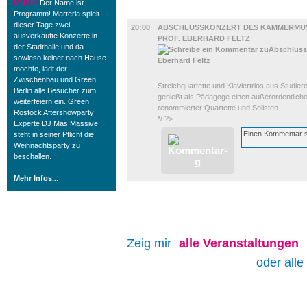
MUSIK
Der Name ist
MUSIK
Programm! Marteria spielt
dieser Tage zwei
20:00
ABSCHLUSSKONZERT DES KAMMERMUS
ausverkaufte Konzerte in
PROF. EBERHARD FELTZ
der Stadthalle und da
sowieso keiner nach Hause
möchte, lädt der
Zwischenbau und Green
Streichquartette und Klaviertrios aus Studie
Berlin alle Besucher zum
genießt als Pädagoge einen außerordentlichen
weiterfeiern ein. Green
renommierter Quartette und Solisten.
Rostock Aftershowparty
*/ ?>
Experte DJ Mas Massive
steht in seiner Pflicht die
Weihnachtsparty zu
beschallen.
Mehr Infos...
Zeig mir
alle
Veranstaltungen
oder alle