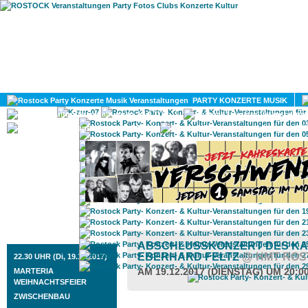
HOME
MAGAZIN
PARTY KONZERTE MUSIK
KULTUR
GAY
DIV
ROSTOCK TAGESTIPP
ABSCHLUSSKONZERT DES KA
EBERHARD FELTZ
@ HMT RO
22.30 UHR (Di, 19.12.2017)
AM 19.12.2017 (DIENSTAG) UM 20:0
MARTERIA
WEIHNACHTSFEIER
ZWISCHENBAU