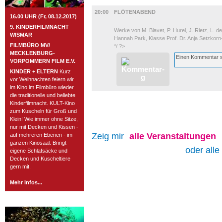
MUSIK
20:00
FLÖTENABEND
16.00 UHR (Fr, 08.12.2017)
9. KINDERFILMNACHT
Werke von M. Blavet, P. Hurel, J. Rietz, L. 
WISMAR
Hannah Park, Klasse Prof. Dr. Anja Setzkor
FILMBÜRO MV/
*/ ?>
MECKLENBURG-
VORPOMMERN FILM E.V.
KINDER + ELTERN
Kurz
vor Weihnachten feiern wir
im Kino im Filmbüro wieder
die traditionelle und beliebte
Kinderfilmnacht. KULT-Kino
zum Kuscheln für Groß und
Klein! Wie immer ohne Sitze,
nur mit Decken und Kissen -
Zeig mir
alle
Veranstaltungen
auf mehreren Ebenen - im
ganzen Kinosaal. Bringt
oder alle
eigene Schlafsäcke und
Decken und Kuscheltiere
gern mit.
Mehr Infos...
ROSTOCK TAGESTIPP