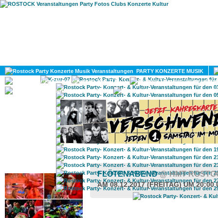
HOME
MAGAZIN
PARTY KONZERTE MUSIK
KULTUR
GAY
DIV
ROSTOCK TAGESTIPP
FLÖTENABEND
@ HMT ROSTO
AM 08.12.2017 (FREITAG) UM 20:00