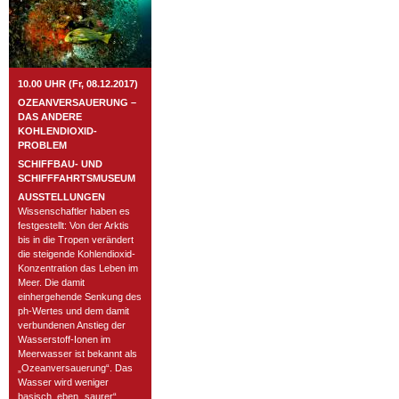
10.00 UHR (Fr, 08.12.2017)
OZEANVERSAUERUNG –
DAS ANDERE
KOHLENDIOXID-
PROBLEM
SCHIFFBAU- UND
SCHIFFFAHRTSMUSEUM
AUSSTELLUNGEN
Wissenschaftler haben es
festgestellt: Von der Arktis
bis in die Tropen verändert
die steigende Kohlendioxid-
Konzentration das Leben im
Meer. Die damit
einhergehende Senkung des
ph-Wertes und dem damit
verbundenen Anstieg der
Wasserstoff-Ionen im
Meerwasser ist bekannt als
„Ozeanversauerung“. Das
Wasser wird weniger
basisch, eben „saurer“.