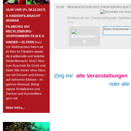
BÜHNE
19:00
PRÄSENTATION DES THEATERPROJEKT
16.00 UHR (Fr, 08.12.2017)
9. KINDERFILMNACHT
Studierende der Theaterpädagogik| Spielleitu
WISMAR
*/ ?>
FILMBÜRO MV/
MECKLENBURG-
VORPOMMERN FILM E.V.
KINDER + ELTERN
Kurz
vor Weihnachten feiern wir
im Kino im Filmbüro wieder
die traditionelle und beliebte
Kinderfilmnacht. KULT-Kino
zum Kuscheln für Groß und
Klein! Wie immer ohne Sitze,
Zeig mir
alle
Veranstaltungen
nur mit Decken und Kissen -
auf mehreren Ebenen - im
oder alle
ganzen Kinosaal. Bringt
eigene Schlafsäcke und
Decken und Kuscheltiere
gern mit.
Mehr Infos...
ROSTOCK TAGESTIPP