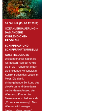
10.00 UHR (Fr, 08.12.2017)
OZEANVERSAUERUNG –
DAS ANDERE
KOHLENDIOXID-
PROBLEM
SCHIFFBAU- UND
SCHIFFFAHRTSMUSEUM
AUSSTELLUNGEN
Wissenschaftler haben es
festgestellt: Von der Arktis
bis in die Tropen verändert
die steigende Kohlendioxid-
Konzentration das Leben im
Meer. Die damit
einhergehende Senkung des
ph-Wertes und dem damit
verbundenen Anstieg der
Wasserstoff-Ionen im
Meerwasser ist bekannt als
„Ozeanversauerung“. Das
Wasser wird weniger
basisch, eben „saurer“.