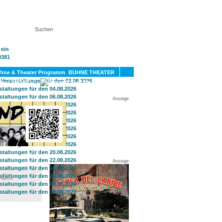
KT
BÜHNE THEATER
SPORT
GAY
Anzeige
Anzeige
CK