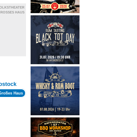
OLKSTHEATER
ROSSES HAUS
ostock
 Großes Haus