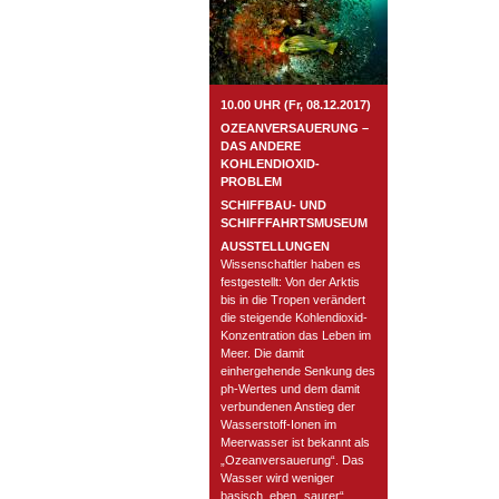
10.00 UHR (Fr, 08.12.2017)
OZEANVERSAUERUNG –
DAS ANDERE
KOHLENDIOXID-
PROBLEM
SCHIFFBAU- UND
SCHIFFFAHRTSMUSEUM
AUSSTELLUNGEN
Wissenschaftler haben es
festgestellt: Von der Arktis
bis in die Tropen verändert
die steigende Kohlendioxid-
Konzentration das Leben im
Meer. Die damit
einhergehende Senkung des
ph-Wertes und dem damit
verbundenen Anstieg der
Wasserstoff-Ionen im
Meerwasser ist bekannt als
„Ozeanversauerung“. Das
Wasser wird weniger
basisch, eben „saurer“.