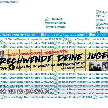
HOME
MAGAZIN
TERMINE
ADRESSEN
KONTA
PARTY KONZERTE MUSIK
KINO
LITERATUR
UMLAND
AHRESZEITEN
@ VOLKSTHEATER GROSSES HAUS ROSTO
2017 (FREITAG) UM 19:30 UHR