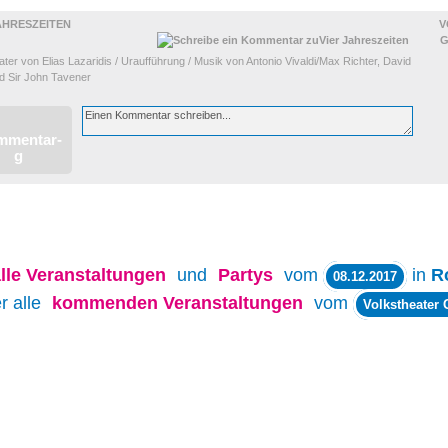
AHRESZEITEN
V
G
ter von Elias Lazaridis / Uraufführung / Musik von Antonio Vivaldi/Max Richter, David
d Sir John Tavener
lle
Veranstaltungen
und
Partys
vom
in
R
08.12.2017
r alle
kommenden Veranstaltungen
vom
Volkstheater