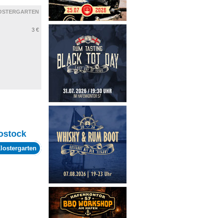
OSTERGARTEN
3 €
ostock
lostergarten