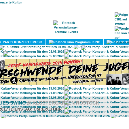
HOME
MAGAZIN
TERMINE
ADRESSEN
KONTA
PARTY KONZERTE MUSIK
KINO
LITERATUR
UMLAND
LUES SWING
@ KLOSTERGARTEN ROSTOCK
2017 (DIENSTAG) UM 16:00 UHR