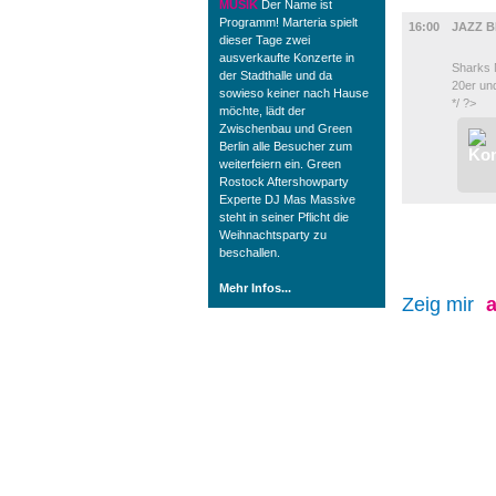
MUSIK
MUSIK
Der Name ist
Programm! Marteria spielt
16:00
JAZZ 
dieser Tage zwei
ausverkaufte Konzerte in
Sharks M
der Stadthalle und da
20er un
sowieso keiner nach Hause
*/ ?>
möchte, lädt der
Zwischenbau und Green
Berlin alle Besucher zum
weiterfeiern ein. Green
Rostock Aftershowparty
Experte DJ Mas Massive
steht in seiner Pflicht die
Weihnachtsparty zu
beschallen.
Mehr Infos...
Zeig mir
a