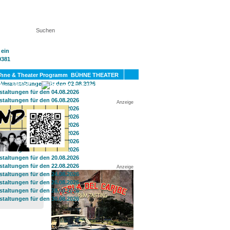
KT
BÜHNE THEATER
SPORT
GAY
Anzeige
Anzeige