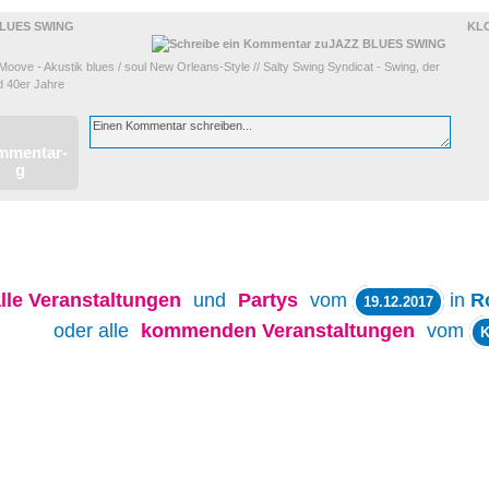
BLUES SWING
KL
oove - Akustik blues / soul New Orleans-Style // Salty Swing Syndicat - Swing, der
d 40er Jahre
lle
Veranstaltungen
und
Partys
vom
in
R
19.12.2017
oder alle
kommenden Veranstaltungen
vom
K