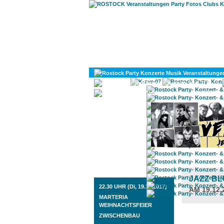
KULTUR
DIVERSES
ROSTOCK TAGESTIPP
JAZZ B
22.30 UHR (Di, 19.12.2017)
AM 19.12.
MARTERIA
WEIHNACHTSFEIER
ZWISCHENBAU