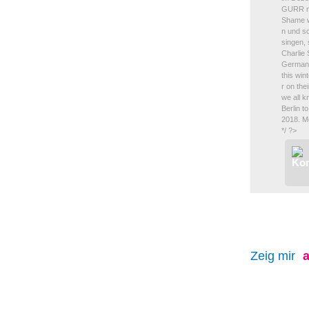
GURR ne
Shame w
n und s
singen,
Charlie 
Germa
this win
r on the
we all k
Berlin t
2018. Mo
*/ ?>
Zeig mir
a