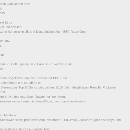
erten Gurr schon beim
ic,
XSW
eat Esca
val und spielten
aufte Konzerte in UK und Deutschland. Auch BBC Radio One
tor Huw
ns
gum
kteur Scott Lapatine sind Fans: Gurr wurden in die
Vale
ndon eingeladen, um eine Session für BBC Radi
ufzunehmen und schafften es
n Stereogums Top 10 Songs des Jahres 2016. Beim diesjährigen Preis für Popkultur
rr in
egorie „Hoffnungsvollster Newcomer“ nominiert.
 arbeiten sie an ihrem nächsten Album, das vom ehemaligen F
sten Matthew
(Sunflower Bean) produziert wird. Mit ihrem "First Wave Gurrlcore" gehen Andreya und
mber dieses Jahres auf große Tour.