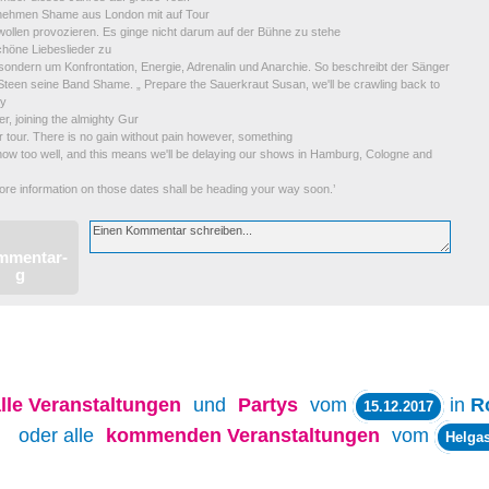
hmen Shame aus London mit auf Tour
ollen provozieren. Es ginge nicht darum auf der Bühne zu stehe
chöne Liebeslieder zu
 sondern um Konfrontation, Energie, Adrenalin und Anarchie. So beschreibt der Sänger
Steen seine Band Shame. „ Prepare the Sauerkraut Susan, we'll be crawling back to
ny
ter, joining the almighty Gur
ir tour. There is no gain without pain however, something
now too well, and this means we'll be delaying our shows in Hamburg, Cologne and
o
re information on those dates shall be heading your way soon.’
lle
Veranstaltungen
und
Partys
vom
in
R
15.12.2017
oder alle
kommenden Veranstaltungen
vom
Helgas