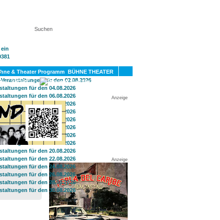
KT
BÜHNE THEATER
SPORT
GAY
Anzeige
Anzeige