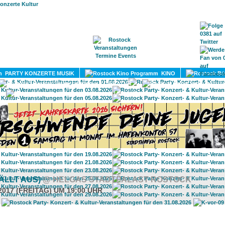
HOME
MAGAZIN
TERMINE
ADRESSEN
KONTA
PARTY KONZERTE MUSIK
KINO
LITERATUR
UMLAND
ÄLLT AUS)
@ HELGAS STADTPALAST ROSTOCK
2017 (FREITAG) UM 19:00 UHR