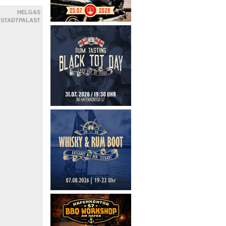
HELGAS
STADTPALAST