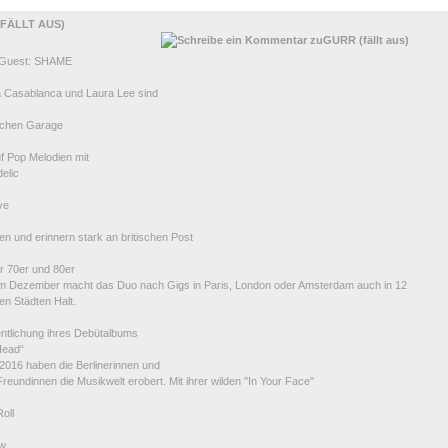
FÄLLT AUS)
 Guest: SHAME
 Casablanca und Laura Lee sind
achen Garage
f Pop Melodien mit
elic
ve
n und erinnern stark an britischen Post
r 70er und 80er
Im Dezember macht das Duo nach Gigs in Paris, London oder Amsterdam auch in 12
en Städten Halt.
entlichung ihres Debütalbums
Head“
 2016 haben die Berlinerinnen und
reundinnen die Musikwelt erobert. Mit ihrer wilden "In Your Face"
oll
ow