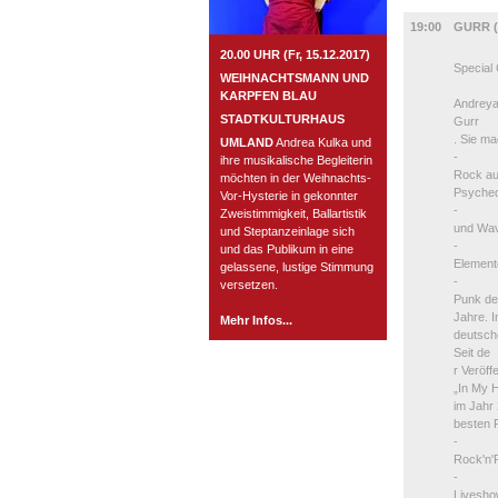
MUSIK
19:00
GURR (
20.00 UHR (Fr, 15.12.2017)
Special
WEIHNACHTSMANN UND
KARPFEN BLAU
Andreya
STADTKULTURHAUS
Gurr
. Sie m
UMLAND
Andrea Kulka und
-
ihre musikalische Begleiterin
Rock au
möchten in der Weihnachts-
Psyched
Vor-Hysterie in gekonnter
-
Zweistimmigkeit, Ballartistik
und Wa
und Steptanzeinlage sich
-
und das Publikum in eine
Elemente
gelassene, lustige Stimmung
-
versetzen.
Punk de
Jahre. 
Mehr Infos...
deutsch
Seit de
r Veröff
„In My 
im Jahr
besten F
-
Rock'n'R
-
Livesh