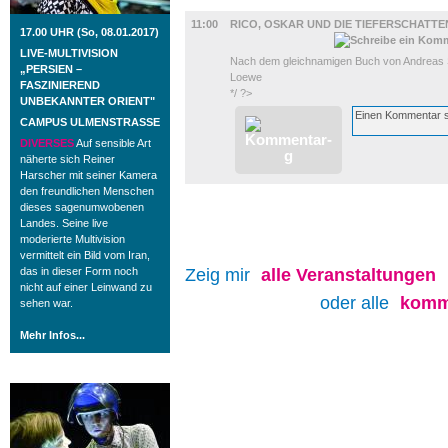
BÜHNE
11:00
RICO, OSKAR UND DIE TIEFERSCHATTE
17.00 UHR (So, 08.01.2017)
LIVE-MULTIVISION
Nach dem gleichnamigen Buch von Andreas St
„PERSIEN –
Loewe
FASZINIEREND
*/ ?>
UNBEKANNTER ORIENT"
CAMPUS ULMENSTRASSE
DIVERSES
Auf sensible Art
näherte sich Reiner
Harscher mit seiner Kamera
den freundlichen Menschen
dieses sagenumwobenen
Landes. Seine live
moderierte Multivision
vermittelt ein Bild vom Iran,
das in dieser Form noch
Zeig mir
alle
Veranstaltungen
nicht auf einer Leinwand zu
oder alle
komm
sehen war.
Mehr Infos...
ROSTOCK TAGESTIPP