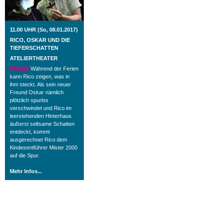
11.00 UHR (So, 08.01.2017)
RICO, OSKAR UND DIE
TIEFERSCHATTEN
ATELIERTHEATER
BÜHNE
Während der Ferien
kann Rico zeigen, was in
ihm steckt. Als sein neuer
Freund Oskar nämlich
plötzlich spurlos
verschwindet und Rico im
leerstehenden Hinterhaus
äußerst seltsame Schatten
entdeckt, kommt
ausgerechnet Rico dem
Kindesentführer Mister 2000
auf die Spur.
Mehr Infos...