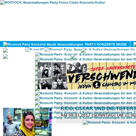
HOME
MAGAZIN
PARTY KONZERTE MUSIK
KULTUR
GAY
DIV
ROSTOCK TAGESTIPP
RICO, OSKAR UND DIE TIEFE
AM 08.01.2017 (SONNTAG) UM 11:0