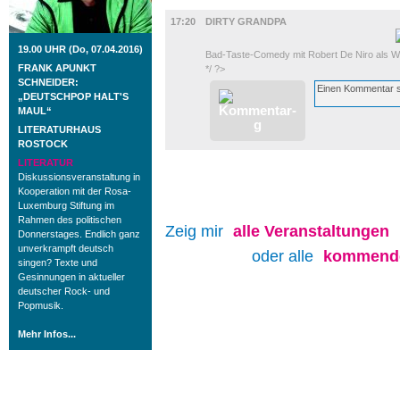
FILM
17:20
DIRTY GRANDPA
19.00 UHR (Do, 07.04.2016)
Bad-Taste-Comedy mit Robert De Niro als W
FRANK APUNKT
*/ ?>
SCHNEIDER:
„DEUTSCHPOP HALT'S
MAUL“
LITERATURHAUS
ROSTOCK
LITERATUR
Diskussionsveranstaltung in
Kooperation mit der Rosa-
Luxemburg Stiftung im
Rahmen des politischen
Zeig mir
alle
Veranstaltungen
Donnerstages. Endlich ganz
unverkrampft deutsch
oder alle
kommende
singen? Texte und
Gesinnungen in aktueller
deutscher Rock- und
Popmusik.
Mehr Infos...