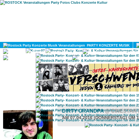
HOME
MAGAZIN
PARTY KONZERTE MUSIK
KULTUR
GAY
DIV
ROSTOCK TAGESTIPP
DIRTY GRANDPA
@ CINESTAR
AM 07.04.2016 (DONNERSTAG) UM 1