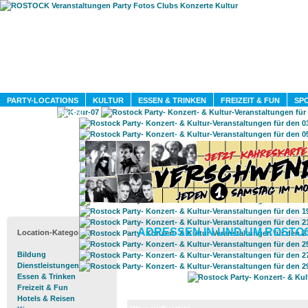
HOME
MAGAZIN
PARTY-LOCATIONS
KULTUR
ESSEN & TRINKEN
FREIZEIT & FUN
SPO
DIENSTLEISTUNGEN
ADRESSEN IN UND UM ROSTO
Location-Kategorien
Bildung
Dienstleistungen
Essen & Trinken
Freizeit & Fun
Hotels & Reisen