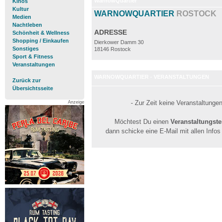
WarnowQuartier
Kinos
Kultur
WARNOWQUARTIER
ROSTOCK
Medien
Nachtleben
ADRESSE
Schönheit & Wellness
Shopping / Einkaufen
Dierkower Damm 30
Sonstiges
18146 Rostock
Sport & Fitness
Veranstaltungen
WARNOWQUARTIER - VERANSTALTUNGEN
Zurück zur
Übersichtsseite
- Zur Zeit keine Veranstaltunge
Anzeige
Möchtest Du einen
Veranstaltungst
dann schicke eine E-Mail mit allen Info