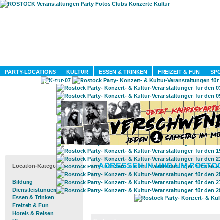
HOME
MAGAZIN
PARTY-LOCATIONS
KULTUR
ESSEN & TRINKEN
FREIZEIT & FUN
SPO
DIENSTLEISTUNGEN
ADRESSEN IN UND UM ROSTO
Location-Kategorien
Bildung
Dienstleistungen
Essen & Trinken
Freizeit & Fun
Hotels & Reisen