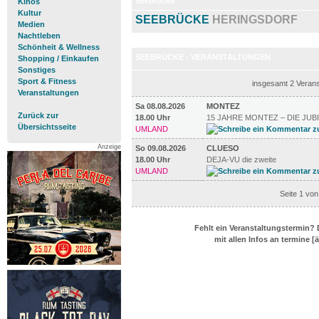
Seebrücke
Kinos
Kultur
SEEBRÜCKE
HERINGSDORF
Medien
Nachtleben
Schönheit & Wellness
SEEBRÜCKE - VERANSTALTUNGEN
Shopping / Einkaufen
Sonstiges
Sport & Fitness
insgesamt 2 Verans
Veranstaltungen
Sa 08.08.2026
MONTEZ
Zurück zur
18.00 Uhr
15 JAHRE MONTEZ – DIE JU
Übersichtsseite
UMLAND
Anzeige
So 09.08.2026
CLUESO
18.00 Uhr
DEJA-VU die zweite
UMLAND
Seite 1 von
Fehlt ein Veranstaltungstermin? 
mit allen Infos an termine 