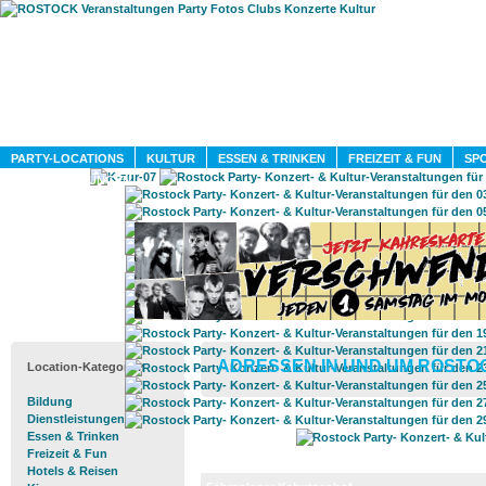
HOME
MAGAZIN
PARTY-LOCATIONS
KULTUR
ESSEN & TRINKEN
FREIZEIT & FUN
SPO
DIENSTLEISTUNGEN
ADRESSEN IN UND UM ROSTO
Location-Kategorien
Bildung
Dienstleistungen
Essen & Trinken
Freizeit & Fun
Hotels & Reisen