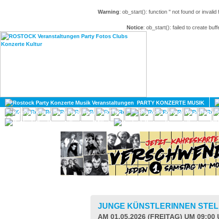
Warning
: ob_start(): function '' not found or invali
Notice
: ob_start(): failed to create buff
HOME
MAGAZIN
PARTY KONZERTE MUSIK
KULTUR
GAY
DIV
JUNGE KÜNSTLERINNEN STE
AM 01.05.2026 (FREITAG) UM 09:00