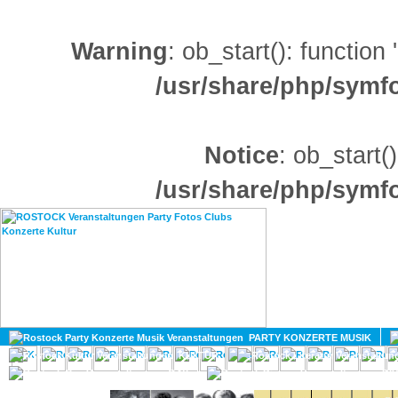
Warning
: ob_start(): function
/usr/share/php/sym
Notice
: ob_start()
/usr/share/php/sym
HOME
MAGAZIN
PARTY KONZERTE MUSIK
KULTUR
GAY
DIV