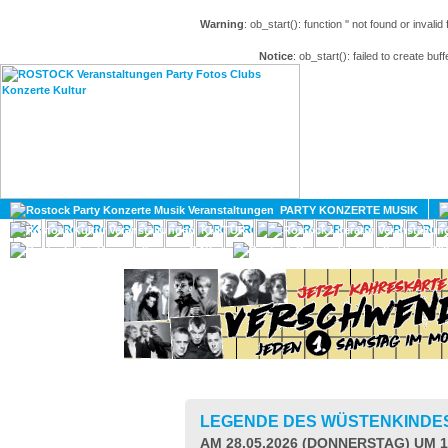
Warning
: ob_start(): function '' not found or invali
Notice
: ob_start(): failed to create buff
HOME
MAGAZIN
PARTY KONZERTE MUSIK
KULTUR
GAY
DIV
LEGENDE DES WÜSTENKINDE
AM 28.05.2026 (DONNERSTAG) UM 1