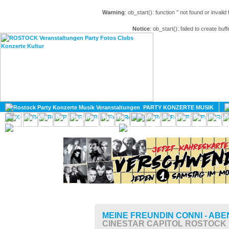
Warning
: ob_start(): function '' not found or invali
Notice
: ob_start(): failed to create buff
HOME
MAGAZIN
PARTY KONZERTE MUSIK
KULTUR
GAY
DIV
MEINE FREUNDIN CONNI - AB
CINESTAR CAPITOL ROSTOCK