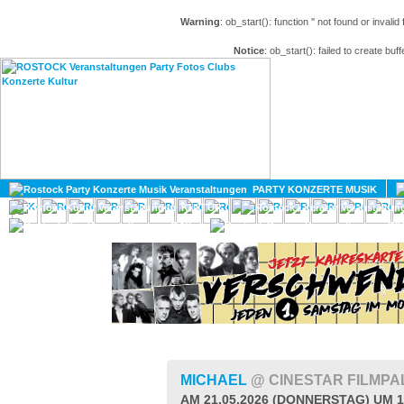
Warning
: ob_start(): function '' not found or invali
Notice
: ob_start(): failed to create buff
HOME
MAGAZIN
PARTY KONZERTE MUSIK
KULTUR
GAY
DIV
MICHAEL
@ CINESTAR FILMP
AM 21.05.2026 (DONNERSTAG) UM 1