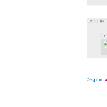
FILM
19:50
IN 
*/ ?
Zeig mir
a