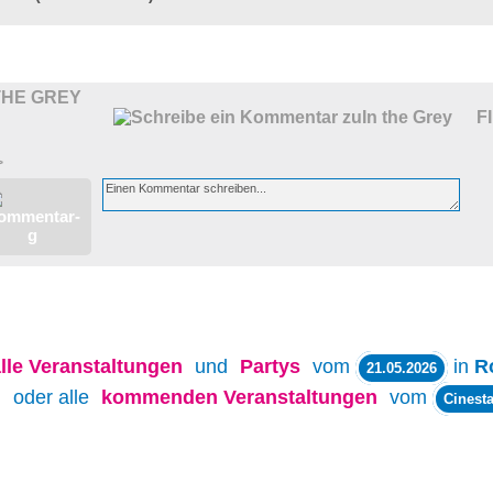
THE GREY
F
>
lle
Veranstaltungen
und
Partys
vom
in
R
21.05.2026
oder alle
kommenden Veranstaltungen
vom
Cinesta