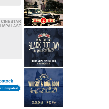
CINESTAR
ILMPALAST
ostock
r Filmpalast