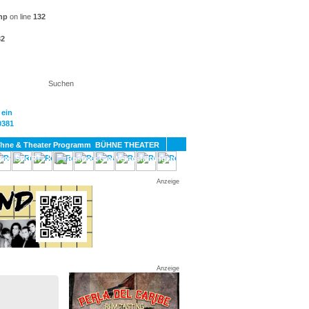
hp
on line
132
32
KT
BÜHNE THEATER
SPORT
GAY
Anzeige
Anzeige