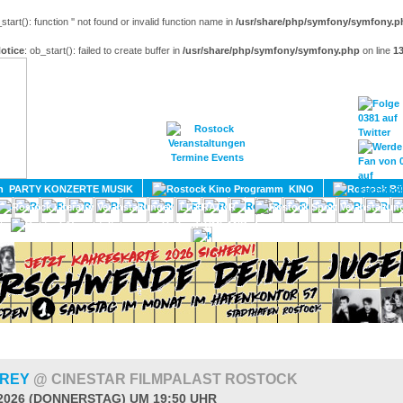
_start(): function '' not found or invalid function name in
/usr/share/php/symfony/symfony.p
otice
: ob_start(): failed to create buffer in
/usr/share/php/symfony/symfony.php
on line
1
HOME
MAGAZIN
TERMINE
ADRESSEN
KONTA
PARTY KONZERTE MUSIK
KINO
LITERATUR
UMLAND
GREY
@ CINESTAR FILMPALAST ROSTOCK
.2026 (DONNERSTAG) UM 19:50 UHR