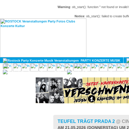
Warning
: ob_start(): function '' not found or invali
Notice
: ob_start(): failed to create buff
HOME
MAGAZIN
PARTY KONZERTE MUSIK
KULTUR
GAY
DIV
TEUFEL TRÄGT PRADA 2
@ CI
AM 21.05.2026 (DONNERSTAG) UM 2