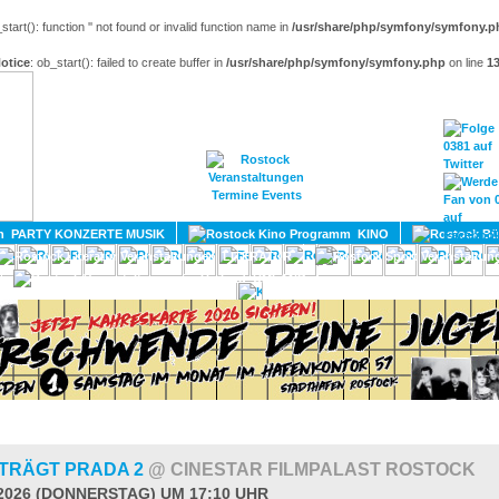
_start(): function '' not found or invalid function name in
/usr/share/php/symfony/symfony.p
otice
: ob_start(): failed to create buffer in
/usr/share/php/symfony/symfony.php
on line
1
HOME
MAGAZIN
TERMINE
ADRESSEN
KONTA
PARTY KONZERTE MUSIK
KINO
LITERATUR
UMLAND
 TRÄGT PRADA 2
@ CINESTAR FILMPALAST ROSTOCK
.2026 (DONNERSTAG) UM 17:10 UHR