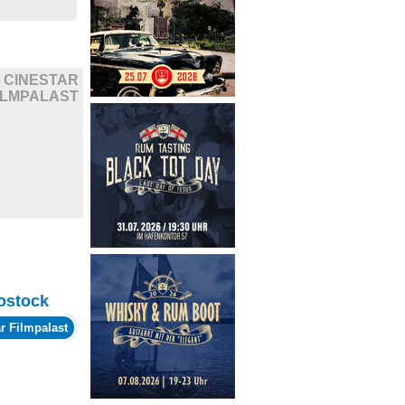
CINESTAR
ILMPALAST
ostock
r Filmpalast