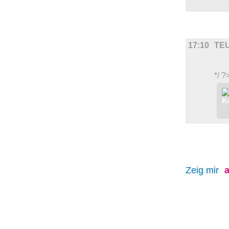
FILM
17:10
TE
*/ ?
Zeig mir
a