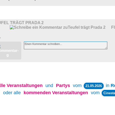
UFEL TRÄGT PRADA 2
F
>
lle
Veranstaltungen
und
Partys
vom
in
R
21.05.2026
oder alle
kommenden Veranstaltungen
vom
Cinesta