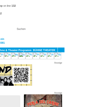
hp
on line
132
32
KT
BÜHNE THEATER
SPORT
GAY
Anzeige
Anzeige