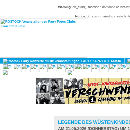
Warning
: ob_start(): function '' not found or invali
Notice
: ob_start(): failed to create buff
HOME
MAGAZIN
PARTY KONZERTE MUSIK
KULTUR
GAY
DIV
LEGENDE DES WÜSTENKINDE
AM 21.05.2026 (DONNERSTAG) UM 1