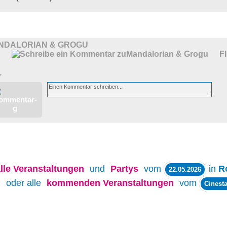
NDALORIAN & GROGU
F
>
lle
Veranstaltungen
und
Partys
vom
in
R
22.05.2026
oder alle
kommenden Veranstaltungen
vom
Cinesta