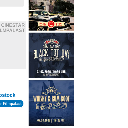
CINESTAR
ILMPALAST
ostock
r Filmpalast