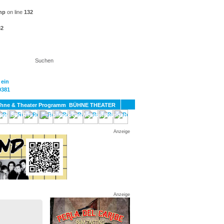
hp
on line
132
32
KT
BÜHNE THEATER
SPORT
GAY
Anzeige
Anzeige