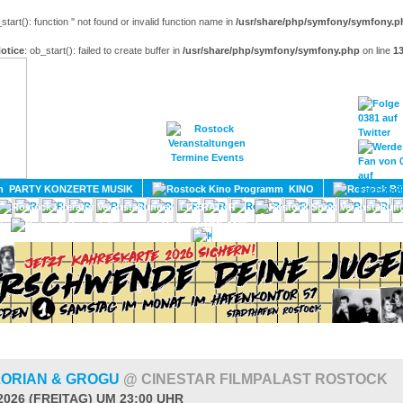
_start(): function '' not found or invalid function name in
/usr/share/php/symfony/symfony.p
otice
: ob_start(): failed to create buffer in
/usr/share/php/symfony/symfony.php
on line
1
HOME
MAGAZIN
TERMINE
ADRESSEN
KONTA
PARTY KONZERTE MUSIK
KINO
LITERATUR
UMLAND
ORIAN & GROGU
@ CINESTAR FILMPALAST ROSTOCK
2026 (FREITAG) UM 23:00 UHR