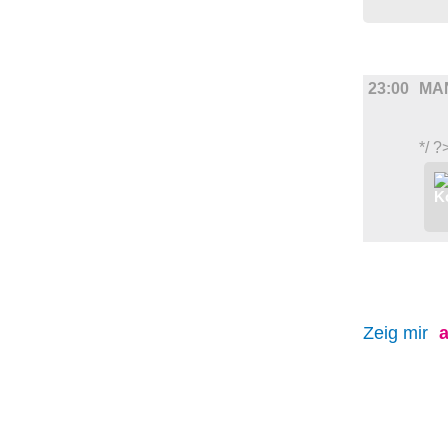
FILM
23:00
MA
*/ ?
Zeig mir
a