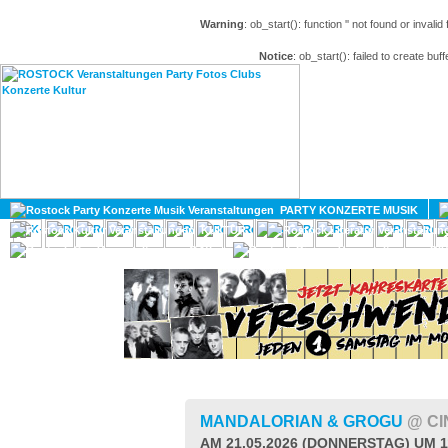
Warning
: ob_start(): function '' not found or invali
Notice
: ob_start(): failed to create buff
HOME
MAGAZIN
PARTY KONZERTE MUSIK
KULTUR
GAY
DIV
MANDALORIAN & GROGU
@ CI
AM 21.05.2026 (DONNERSTAG) UM 1