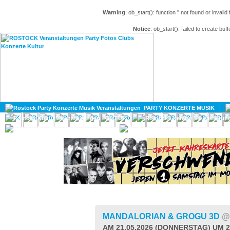
Warning
: ob_start(): function '' not found or invali
Notice
: ob_start(): failed to create buff
HOME
MAGAZIN
PARTY KONZERTE MUSIK
KULTUR
GAY
DIV
MANDALORIAN & GROGU 3D
@
AM 21.05.2026 (DONNERSTAG) UM 2