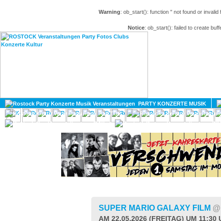
Warning
: ob_start(): function '' not found or invali
Notice
: ob_start(): failed to create buff
HOME
MAGAZIN
PARTY KONZERTE MUSIK
KULTUR
GAY
DIV
SUPER MARIO GALAXY FILM
@
AM 22.05.2026 (FREITAG) UM 11:30