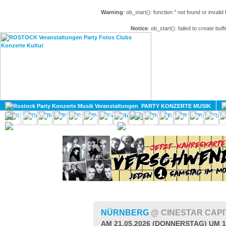
Warning
: ob_start(): function '' not found or invali
Notice
: ob_start(): failed to create buff
HOME
MAGAZIN
PARTY KONZERTE MUSIK
KULTUR
GAY
DIV
NÜRNBERG
@ CINESTAR CAP
AM 21.05.2026 (DONNERSTAG) UM 1