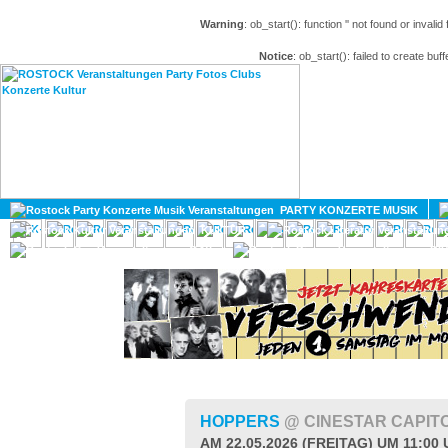
Warning
: ob_start(): function '' not found or invali
Notice
: ob_start(): failed to create buff
HOME
MAGAZIN
PARTY KONZERTE MUSIK
KULTUR
GAY
DIV
HOPPERS
@ CINESTAR CAPIT
AM 22.05.2026 (FREITAG) UM 11:00