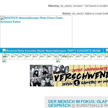
Warning
: ob_start(): function '' not found or invali
Notice
: ob_start(): failed to create buff
HOME
MAGAZIN
PARTY KONZERTE MUSIK
KULTUR
GAY
DIV
DER MENSCH IM FOKUS: OLAF
GESPRÄCH
@ KUNSTHALLE 