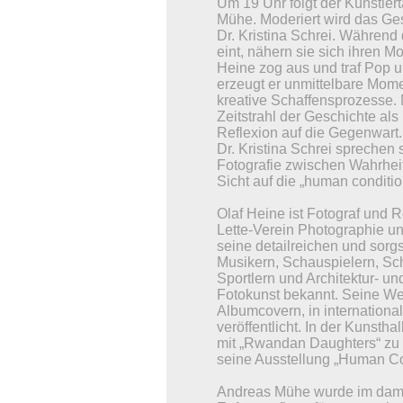
Um 19 Uhr folgt der Künstler
Mühe. Moderiert wird das Ges
Dr. Kristina Schrei. Während 
eint, nähern sie sich ihren M
Heine zog aus und traf Pop un
erzeugt er unmittelbare Mome
kreative Schaffensprozesse. 
Zeitstrahl der Geschichte al
Reflexion auf die Gegenwart
Dr. Kristina Schrei sprechen
Fotografie zwischen Wahrheit
Sicht auf die „human conditio
Olaf Heine ist Fotograf und R
Lette-Verein Photographie und
seine detailreichen und sorg
Musikern, Schauspielern, Schr
Sportlern und Architektur- un
Fotokunst bekannt. Seine We
Albumcovern, in internationa
veröffentlicht. In der Kunsth
mit „Rwandan Daughters“ zu 
seine Ausstellung „Human Co
Andreas Mühe wurde im dama