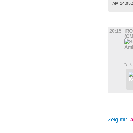
AM 14.05
FILM
20:15
IRO
(OM
*/ ?
Zeig mir
a