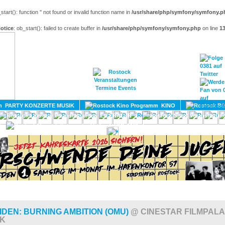
_start(): function '' not found or invalid function name in
/usr/share/php/symfony/symfony.p
otice
: ob_start(): failed to create buffer in
/usr/share/php/symfony/symfony.php
on line
1
HOME
MAGAZIN
TERMINE
ADRESSEN
KONTA
PARTY KONZERTE MUSIK
KINO
LITERATUR
UMLAND
IDEN: BURNING AMBITION (OMU)
@ CINESTAR FILMPAL
K