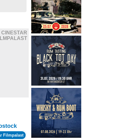
CINESTAR
ILMPALAST
ostock
r Filmpalast