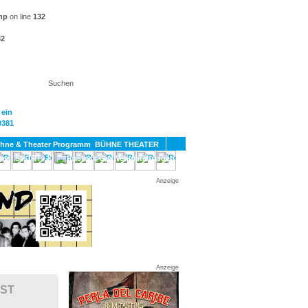
hp
on line
132
32
KT
BÜHNE THEATER
SPORT
GAY
Anzeige
Anzeige
AST