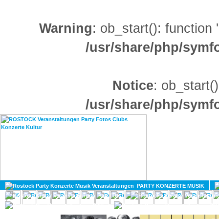
Warning
: ob_start(): function
/usr/share/php/sym
Notice
: ob_start()
/usr/share/php/sym
HOME
MAGAZIN
PARTY KONZERTE MUSIK
KULTUR
GAY
DIV