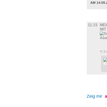
AM 14.05
FILM
11:15
MEI
MIT
*/ ?
Zeig mir
a