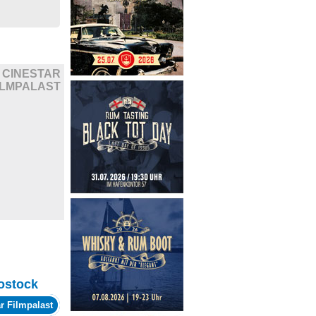
CINESTAR
ILMPALAST
ostock
r Filmpalast