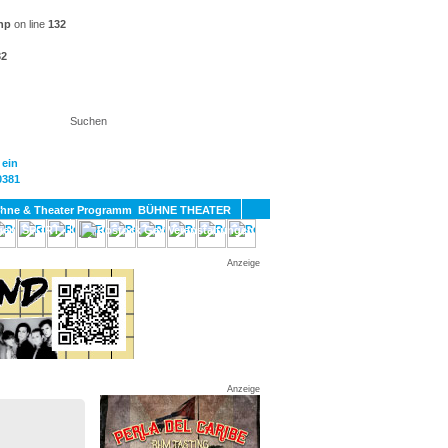
hp
on line
132
32
KT
BÜHNE THEATER
SPORT
GAY
Anzeige
Anzeige