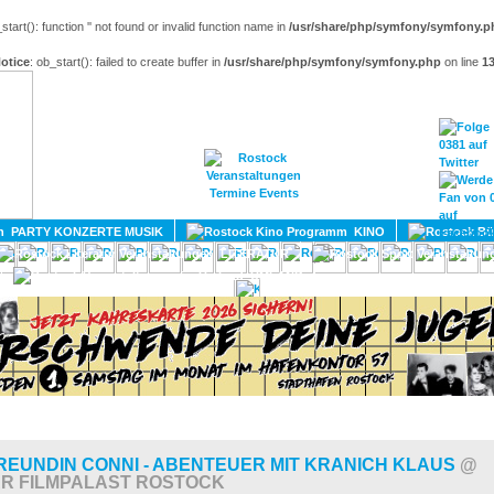
_start(): function '' not found or invalid function name in
/usr/share/php/symfony/symfony.p
otice
: ob_start(): failed to create buffer in
/usr/share/php/symfony/symfony.php
on line
1
HOME
MAGAZIN
TERMINE
ADRESSEN
KONTA
PARTY KONZERTE MUSIK
KINO
LITERATUR
UMLAND
REUNDIN CONNI - ABENTEUER MIT KRANICH KLAUS
@
AR FILMPALAST ROSTOCK